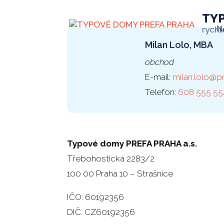
TY
N
rychl
Milan Lolo, MBA
obchod
E-mail:
milan.lolo@p
Telefon:
608 555 55
Typové domy PREFA PRAHA a.s.
Třebohostická 2283/2
100 00 Praha 10 – Strašnice
IČO: 60192356
DIČ
:
CZ60192356