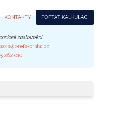
KONTAKTY
POPTAT KALKULACI
hnické zastoupění
.jaska@prefa-praha.cz
5 262 010