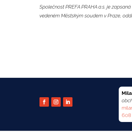
Společnost PREFA PRAHA a.s. je zapsaná 
vedeném Městským soudem v Praze, oddíl 
Mil
obc
mila
608