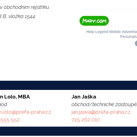
v obchodním rejstříku
B, vložka 1544.
an Lolo, MBA
Jan Jaška
hod
obchod/technické zastoupě
n.lolo@prefa-praha.cz
jan.jaska@prefa-praha.cz
 555 552
725 262 010