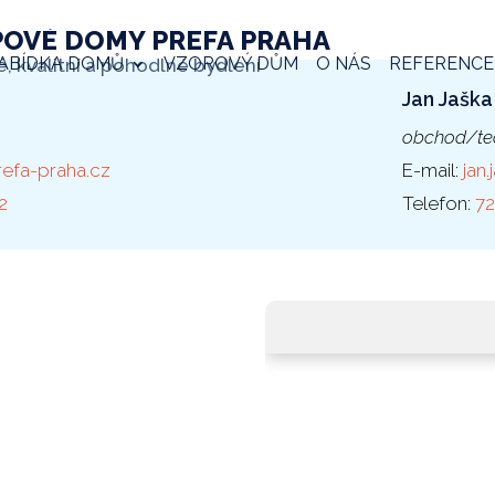
POVÉ DOMY PREFA PRAHA
ABÍDKA DOMŮ
VZOROVÝ DŮM
O NÁS
REFERENCE
é, kvalitní a pohodlné bydlení
Jan Jaška
obchod/tec
refa-praha.cz
E-mail:
jan
2
Telefon:
72